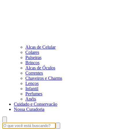
Alças de Celular
Colares
Pulseiras
Brincos
Alças de Óculos
Correntes
Chaveiros e Charms
Lenços
Infantil
Perfumes
Anéis
Cuidado e Conservação
Nossa Curadoria