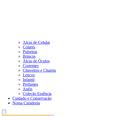
Alças de Celular
Colares
Pulseiras
Brincos
Alças de Óculos
Correntes
Chaveiros e Charms
Lenços
Infantil
Perfumes
Anéis
Coleção Essência
Cuidado e Conservação
Nossa Curadoria