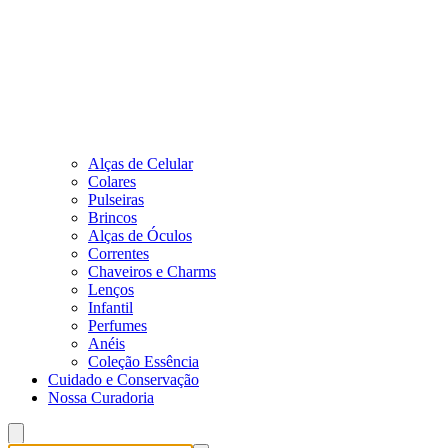
Alças de Celular
Colares
Pulseiras
Brincos
Alças de Óculos
Correntes
Chaveiros e Charms
Lenços
Infantil
Perfumes
Anéis
Coleção Essência
Cuidado e Conservação
Nossa Curadoria